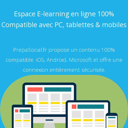
Espace E-learning en ligne 100%
Compatible avec PC, tablettes & mobiles
PrepaSocial.fr propose un contenu 100%
compatible iOS, Android, Microsoft et offre une
connexion entièrement sécurisée.