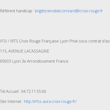
Référent handicap :
brigitte.lenoblecorreard@croix-rouge.fr
IFSI / IRTS Croix Rouge Française Lyon Privé sous contrat d'as
115, AVENUE LACASSAGNE
69003 Lyon 3e Arrondissement France
Tel Accueil : 04.72.11.55.60
Site Internet :
http://irfss-aura.croix-rouge.fr/