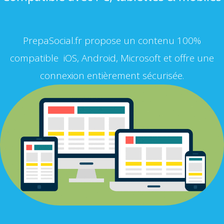
PrepaSocial.fr propose un contenu 100%
compatible iOS, Android, Microsoft et offre une
connexion entièrement sécurisée.