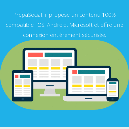
PrepaSocial.fr propose un contenu 100%
compatible iOS, Android, Microsoft et offre une
connexion entièrement sécurisée.