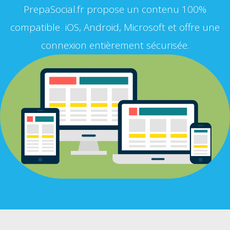
PrepaSocial.fr propose un contenu 100%
compatible iOS, Android, Microsoft et offre une
connexion entièrement sécurisée.