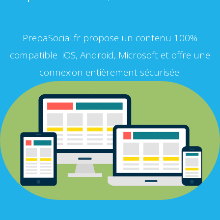
PrepaSocial.fr propose un contenu 100%
compatible iOS, Android, Microsoft et offre une
connexion entièrement sécurisée.