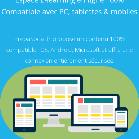
Compatible avec PC, tablettes & mobiles
PrepaSocial.fr propose un contenu 100%
compatible iOS, Android, Microsoft et offre une
connexion entièrement sécurisée.