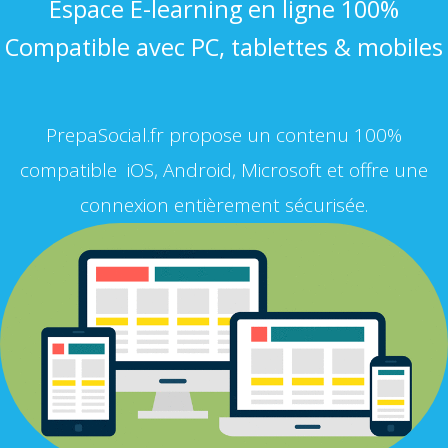
Espace E-learning en ligne 100%
Compatible avec PC, tablettes & mobiles
PrepaSocial.fr propose un contenu 100%
compatible iOS, Android, Microsoft et offre une
connexion entièrement sécurisée.