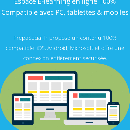
Espace E-learning en ligne 100%
Compatible avec PC, tablettes & mobiles
PrepaSocial.fr propose un contenu 100%
compatible iOS, Android, Microsoft et offre une
connexion entièrement sécurisée.