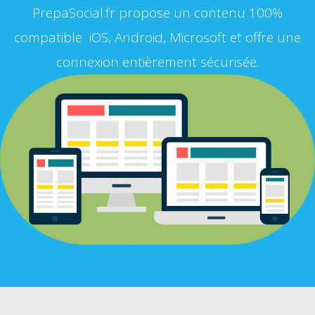
PrepaSocial.fr propose un contenu 100%
compatible iOS, Android, Microsoft et offre une
connexion entièrement sécurisée.