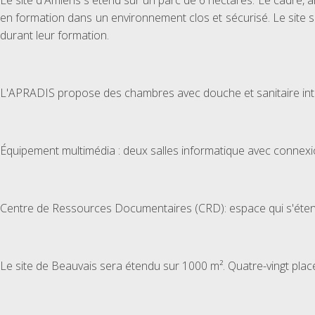
Le site d'Amiens s'étend sur un parc de 6 hectares. Le cadre, 
en formation dans un environnement clos et sécurisé. Le site se 
durant leur formation.
L'APRADIS propose des chambres avec douche et sanitaire int
Équipement multimédia : deux salles informatique avec connexio
Centre de Ressources Documentaires (CRD): espace qui s'éten
Le site de Beauvais sera étendu sur 1000 m². Quatre-vingt pla