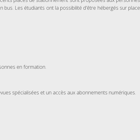
atre cents places de stationnement sont proposées aux personnes
 bus. Les étudiants ont la possibilité d'être hébergés sur place
rsonnes en formation.
evues spécialisées et un accès aux abonnements numériques.