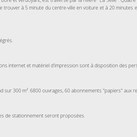
arboré et verdoyant, est traversé par la rivière "La Selle". Qu
trouver à 5 minute du centre-ville en voiture et à 20 minutes en
égrés.
ns internet et matériel d'impression sont à disposition des pe
d sur 300 m². 6800 ouvrages, 60 abonnements "papiers" aux r
ces de stationnement seront proposées.