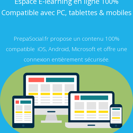
Espace E-learning en ligne 100%
Compatible avec PC, tablettes & mobiles
PrepaSocial.fr propose un contenu 100%
compatible iOS, Android, Microsoft et offre une
connexion entièrement sécurisée.