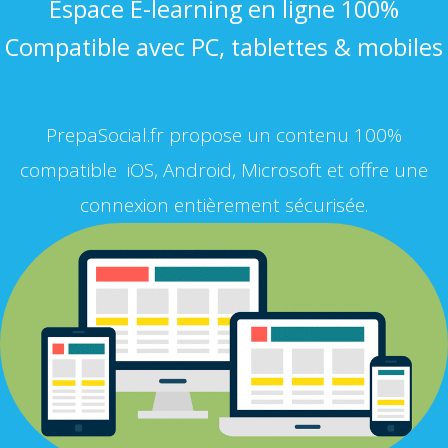
Espace E-learning en ligne 100%
Compatible avec PC, tablettes & mobiles
PrepaSocial.fr propose un contenu 100%
compatible iOS, Android, Microsoft et offre une
connexion entièrement sécurisée.