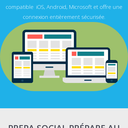
compatible iOS, Android, Microsoft et offre une
connexion entièrement sécurisée.