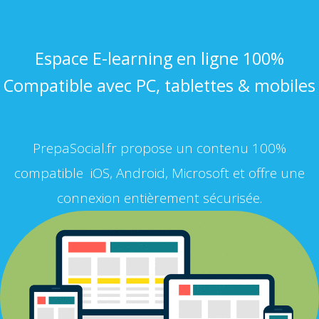
Espace E-learning en ligne 100%
Compatible avec PC, tablettes & mobiles
PrepaSocial.fr propose un contenu 100%
compatible iOS, Android, Microsoft et offre une
connexion entièrement sécurisée.