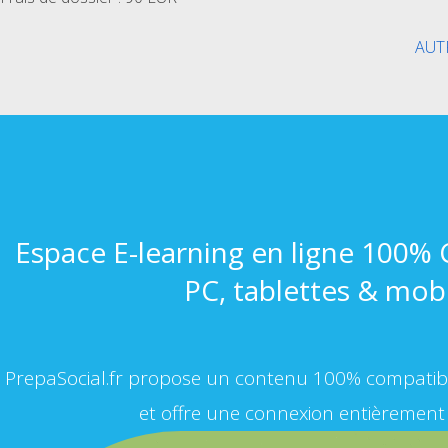
AUT
Espace E-learning en ligne 100%
PC, tablettes & mob
PrepaSocial.fr propose un contenu 100% compatibl
et offre une connexion entièrement 