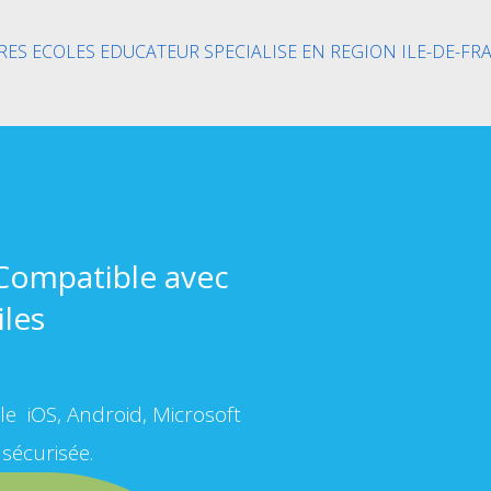
RES ECOLES EDUCATEUR SPECIALISE EN REGION ILE-DE-FR
 Compatible avec
iles
e iOS, Android, Microsoft
sécurisée.