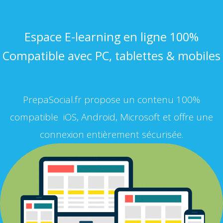
Espace E-learning en ligne 100%
Compatible avec PC, tablettes & mobiles
PrepaSocial.fr propose un contenu 100%
compatible iOS, Android, Microsoft et offre une
connexion entièrement sécurisée.