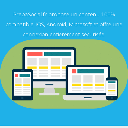
PrepaSocial.fr propose un contenu 100%
compatible iOS, Android, Microsoft et offre une
connexion entièrement sécurisée.